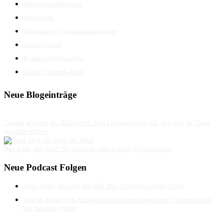
Datenschutzerklärung
Impressum
Allgemeine Geschäftsbedingungen
Audio-Guides
Kommunikationsshots
Gratis Führungs-Tools
Neue Blogeinträge
Gesund arbeiten am Bildschirm: Was Führungskräfte für sich und ihr Team
beachten sollten
Wer fragt, der führt! So stellst du gute Fragen (Fragetechnik)
Neue Podcast Folgen
Alles wirkt: Was uns die WM über Führung verriet (#206)
Wie du Azubis von Anfang an bindest und begeisterst | Espresso Solo
mit Jennifer (#148)